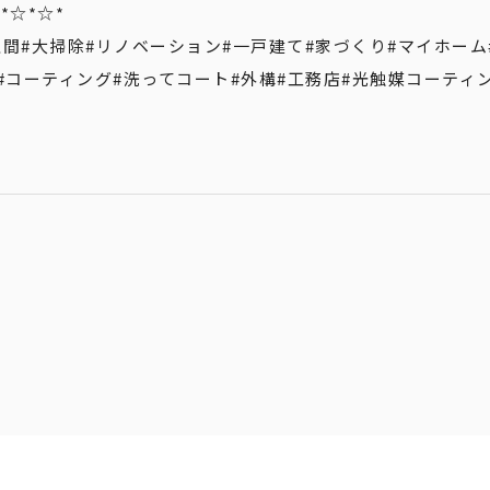
*☆*☆*
土間
#大掃除
#リノベーション
#一戸建て
#家づくり
#マイホーム
#コーティング
#洗ってコート
#外構
#工務店
#光触媒コーティ