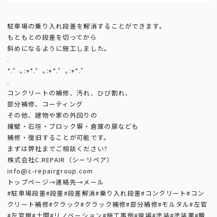
駐車場の乗り入れ段差を解消することができます。
もともとの段差を切ってから
斜めになるように施工しました。
.
*.゜｡:+*.゜｡:+*.゜｡:+*.゜
.
コンクリートの補修、汚れ、ひび割れ、
部分補修、コーティング
その他、建物や家の外回りの
擁壁・石垣・ブロック塀・倉庫の扉なども
補修・復旧することが可能です。
まずは弊社までご相談ください?
株式会社C.REPAIR（シーリペア）
info@c-repairgroup.com
トップページ→連絡先→メール
#駐車場段差
#段差
#段差解消
#乗り入れ段差
#コンクリート
#コン
クリート補修
#クラック
#クラック補修
#部分補修
#モルタル
#左官
#左官屋
#土間
#リノベーション
#施工事例
#現場
#塗装
#塗装業
#職