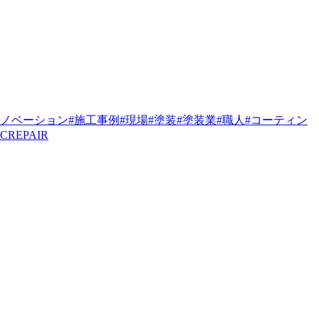
リノベーション
#施工事例
#現場
#塗装
#塗装業
#職人
#コーティン
#CREPAIR
。