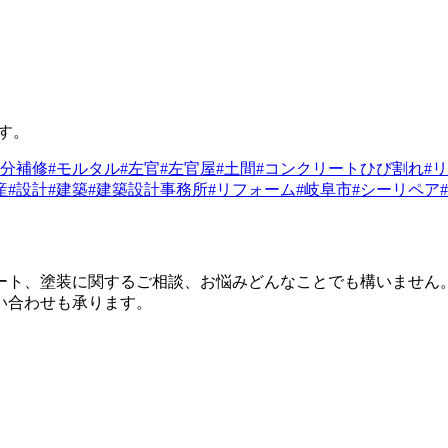
す。
部分補修
#モルタル
#左官
#左官屋
#土間
#コンクリートひび割れ
#
産
#設計
#建築
#建築設計事務所
#リフォーム
#岐阜市
#シーリペア
ート、塗装に関するご相談、お悩みどんなことでも構いません
い合わせも承ります。