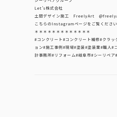
シーリペアグループ
Let’s株式会社
土間デザイン施工 FreelyArt
@freely
こちらのInstagramページをご覧くださ
＊＊＊＊＊＊＊＊＊＊＊＊＊
#コンクリート
#コンクリート補修
#クラッ
ョン
#施工事例
#現場
#塗装
#塗装業
#職人
#
計事務所
#リフォーム
#岐阜市
#シーリペア