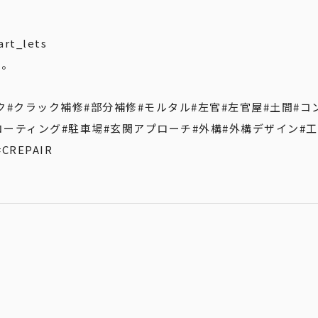
art_lets
い。
ク
#クラック補修
#部分補修
#モルタル
#左官
#左官屋
#土間
#コ
コーティング
#駐車場
#玄関アプローチ
#外構
#外構デザイン
#
#CREPAIR