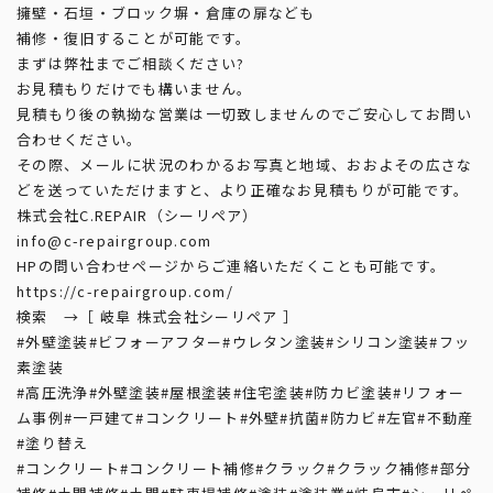
擁壁・石垣・ブロック塀・倉庫の扉なども
補修・復旧することが可能です。
まずは弊社までご相談ください?
お見積もりだけでも構いません。
見積もり後の執拗な営業は一切致しませんのでご安心してお問い
合わせください。
その際、メールに状況のわかるお写真と地域、おおよその広さな
どを送っていただけますと、より正確なお見積もりが可能です。
株式会社C.REPAIR（シーリペア）
info@c-repairgroup.com
HPの問い合わせページからご連絡いただくことも可能です。
https://c-repairgroup.com/
検索 →［ 岐阜 株式会社シーリペア ］
#外壁塗装
#ビフォーアフター
#ウレタン塗装
#シリコン塗装
#フッ
素塗装
#高圧洗浄
#外壁塗装
#屋根塗装
#住宅塗装
#防カビ塗装
#リフォー
ム事例
#一戸建て
#コンクリート
#外壁
#抗菌
#防カビ
#左官
#不動産
#塗り替え
#コンクリート
#コンクリート補修
#クラック
#クラック補修
#部分