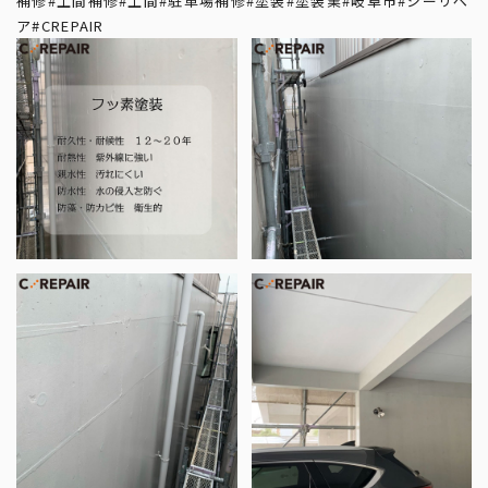
補修
#土間補修
#土間
#駐車場補修
#塗装
#塗装業
#岐阜市
#シーリペ
ア
#CREPAIR