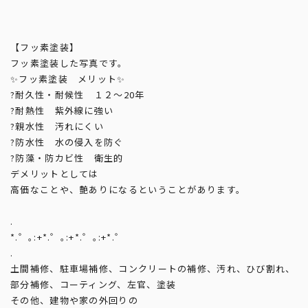
【フッ素塗装】
フッ素塗装した写真です。
✨フッ素塗装 メリット✨
?耐久性・耐候性 １２〜20年
?耐熱性 紫外線に強い
?親水性 汚れにくい
?防水性 水の侵入を防ぐ
?防藻・防カビ性 衛生的
デメリットとしては
高価なことや、艶ありになるということがあります。
.
*.゜｡:+*.゜｡:+*.゜｡:+*.゜
.
土間補修、駐車場補修、コンクリートの補修、汚れ、ひび割れ、
部分補修、コーティング、左官、塗装
その他、建物や家の外回りの