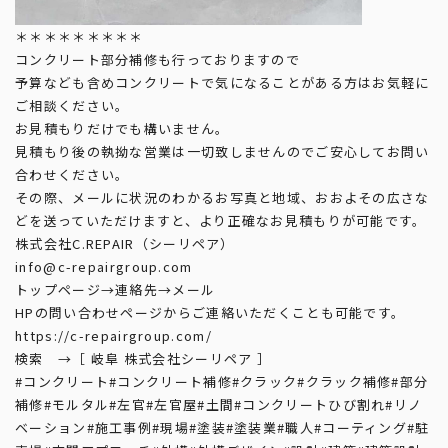
＊＊＊＊＊＊＊＊＊
コンクリート部分補修も行っておりますので
予算なども含めコンクリートで気になることがある方はお気軽に
ご相談ください。
お見積もりだけでも構いません。
見積もり後の執拗な営業は一切致しませんのでご安心してお問い
合わせください。
その際、メールに状況のわかるお写真と地域、おおよその広さな
どを送っていただけますと、より正確なお見積もりが可能です。
株式会社C.REPAIR（シーリペア）
info@c-repairgroup.com
トップページ→連絡先→メール
HPの問い合わせページからご連絡いただくことも可能です。
https://c-repairgroup.com/
検索 →［ 岐阜 株式会社シーリペア ］
#コンクリート
#コンクリート補修
#クラック
#クラック補修
#部分
補修
#モルタル
#左官
#左官屋
#土間
#コンクリートひび割れ
#リノ
ベーション
#施工事例
#現場
#塗装
#塗装業
#職人
#コーティング
#駐