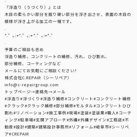
.
『浮造り（うづくり）』とは
木目の柔らかい部分を掘り硬い部分を浮き出させ、表面の木目の
模様が浮き上がる加工の一種です。
.
*.゜｡:+*.゜｡:+*.゜｡:+*.゜
.
予算のご相談も含め
浮造り補修、コンクリートの補修、汚れ、ひび割れ、
部分補修、コーティングなど
メールにてお気軽にご相談ください?
株式会社C.REPAIR（シーリペア）
info@c-repairgroup.com
トップページ→連絡先→メール
#浮造り
#浮づくり
#浮造り補修
#コンクリート
#コンクリート補修
#クラック
#クラック補修
#部分補修
#モルタル
#コンクリートひび
割れ
#リノベーション
#施工事例
#現場
#塗装
#塗装業
#職人
#コーテ
ィング
#駐車場
#玄関アプローチ
#外構
#外構デザイン
#工務店
#不
動産
#設計
#建築
#建築設計事務所
#リフォーム
#岐阜市
#シーリペ
ア
#CREPAIR