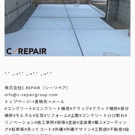
.
*.゜｡:+*.゜｡:+*.゜｡:+*.゜
.
株式会社C.REPAIR（シーリペア）
info@c-repairgroup.com
トップページ→連絡先→メール
#コンクリート
#コンクリート補修
#クラック
#クラック補修
#部分
補修
#モルタル
#左官
#リフォーム
#土間
#コンクリートひび割れ
#
リノベーション
#施工事例
#現場
#塗装
#塗装業
#職人
#コーティン
グ
#駐車場
#洗ってコート
#外構
#外構デザイン
#工務店
#不動産
#設